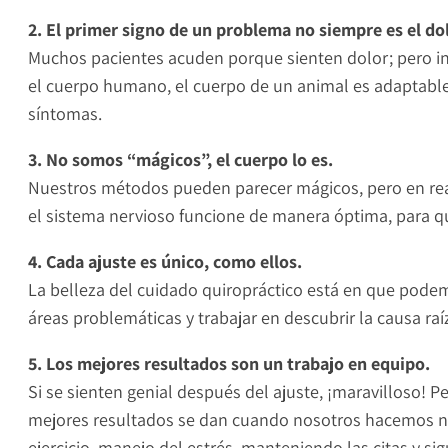
2. El primer signo de un problema no siempre es el dol
Muchos pacientes acuden porque sienten dolor; pero inc
el cuerpo humano, el cuerpo de un animal es adaptabl
síntomas.
3. No somos “mágicos”, el cuerpo lo es.
Nuestros métodos pueden parecer mágicos, pero en reali
el sistema nervioso funcione de manera óptima, para q
4. Cada ajuste es único, como ellos.
La belleza del cuidado quiropráctico está en que podem
áreas problemáticas y trabajar en descubrir la causa ra
5. Los mejores resultados son un trabajo en equipo.
Si se sienten genial después del ajuste, ¡maravilloso! 
mejores resultados se dan cuando nosotros hacemos nues
ejercicio, manejo del estrés, manteniendo las citas y s